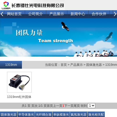
网站首页
公司简介
产品展示
新闻中心
合作伙伴
技
1319nm
当前位置：
首页
>
产品展示
>
固体激光器
>
1319nm
1319nm红外固体
激光...
共1 页 页次:1/1 页
首页
上一页
1
下一页
尾页
转到
固体激光器
半导体激光
光纤耦合激
单纵模激光
氦氖激光器
激光相关配