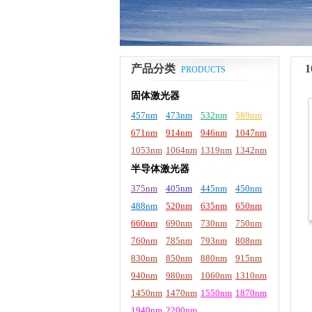
产品分类
PRODUCTS
固体激光器
457nm
473nm
532nm
589nm
671nm
914nm
946nm
1047nm
1053nm
1064nm
1319nm
1342nm
半导体激光器
375nm
405nm
445nm
450nm
488nm
520nm
635nm
650nm
660nm
690nm
730nm
750nm
760nm
785nm
793nm
808nm
830nm
850nm
880nm
915nm
940nm
980nm
1060nm
1310nm
1450nm
1470nm
1550nm
1870nm
1940nm
2200nm