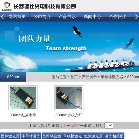
网站首页
公司简介
产品展示
新闻中心
合作伙伴
技
830nm
当前位置：
首页
>
产品展示
>
半导体激光器
>
830nm
830nm红外半导
830nm多模光纤
体激光...
耦合激...
共1 页 页次:1/1 页
首页
上一页
1
下一页
尾页
转到
固体激光器
半导体激光
光纤耦合激
单纵模激光
氦氖激光器
激光相关配